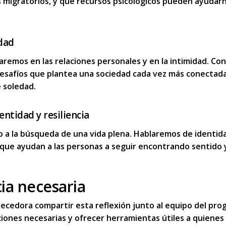
s migratorios, y qué
recursos psicoló
gicos pueden ayudar
dad
aremos en las relaciones personales y en la intimidad. Co
s desafíos que plantea
una sociedad cada vez m
á
s conectad
 soledad.
ntidad y resiliencia
 a la
b
ú
squeda de una vida plena
. Hablaremos de identida
 que ayudan a las personas a seguir encontrando sentido 
ia necesaria
ecedora compartir esta reflexión junto al equipo del pro
iones necesarias y ofrecer
herramientas útiles a quienes