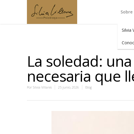
Sobre
Silvia 
Conoc
La soledad: una
necesaria que l
Por
Silvia Villares
25 junio, 2026
Blog