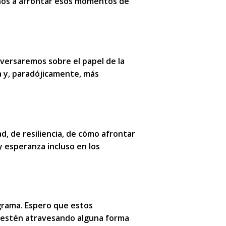
nos
a afrontar esos momentos de
nversaremos sobre el papel de la
a
y, paradójicamente,
m
á
s
d, de resiliencia, de cómo afrontar
y esperanza incluso en los
grama. Espero que estos
 estén atravesando alguna forma