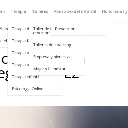
 mi
Terapia
Talleres
Abuso sexual infantil
Honorarios y
Villares
Terapia de pareja
Taller de inteligencia
Prevención
emocional y asertividad
e el centro
Terapia familiar
Talleres de coaching
 conversación
Terapia adultos
Empresa y bienestar
Terapia adolescentes
legará a TVE2
Mujer y bienestar
Terapia infantil
Psicología Online